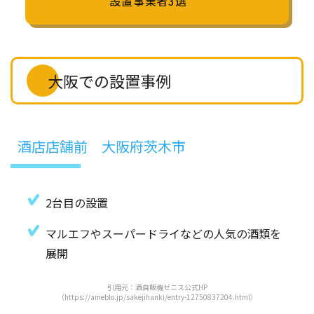
設置事業者3選
大阪での設置事例
酒店店舗前 大阪府茨木市
2台目の設置
マルエフやスーパードライなどの人気の酒類を
展開
引用元：酒自販機ゼニス公式HP
（https://ameblo.jp/sakejihanki/entry-12750837204.html）